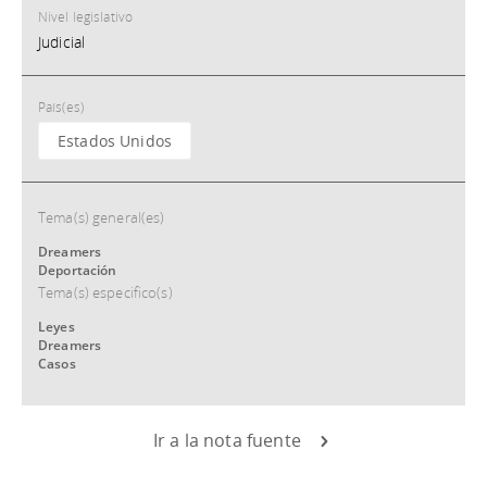
Nivel legislativo
Judicial
País(es)
Estados Unidos
Tema(s) general(es)
Dreamers
Deportación
Tema(s) especifico(s)
Leyes
Dreamers
Casos
Ir a la nota fuente